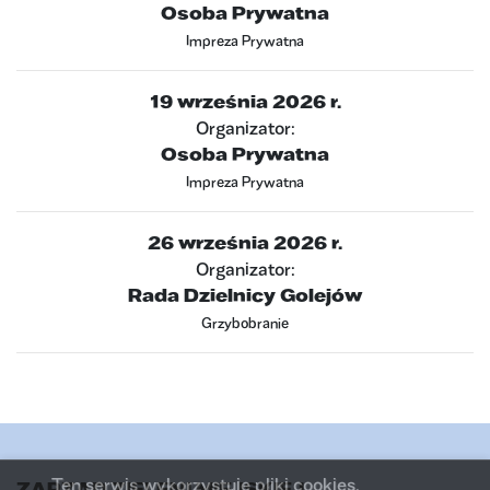
Osoba Prywatna
Impreza Prywatna
19 września 2026 r.
Organizator:
Osoba Prywatna
Impreza Prywatna
26 września 2026 r.
Organizator:
Rada Dzielnicy Golejów
Grzybobranie
Infor
Zgo
Ten serwis wykorzystuje pliki cookies.
ZARZĄD ZIELENI MIEJSKIEJ