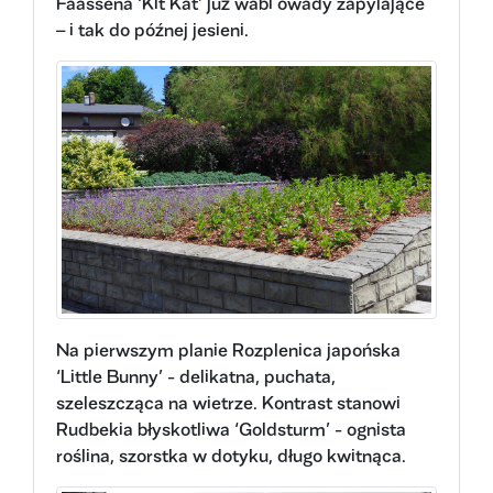
Faassena ‘Kit Kat’ już wabi owady zapylające
– i tak do późnej jesieni.
Na pierwszym planie Rozplenica japońska
‘Little Bunny’ - delikatna, puchata,
szeleszcząca na wietrze. Kontrast stanowi
Rudbekia błyskotliwa ‘Goldsturm’ - ognista
roślina, szorstka w dotyku, długo kwitnąca.