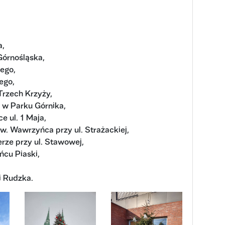
a,
Górnośląska,
rego,
ego,
Trzech Krzyży,
w Parku Górnika,
e ul. 1 Maja,
w. Wawrzyńca przy ul. Strażackiej,
rze przy ul. Stawowej,
ńcu Piaski,
i Rudzka.