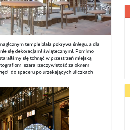
magicznym tempie biała pokrywa śniegu, a dla
enie się dekoracjami świątecznymi. Pomimo
staraliśmy się tchnąć w przestrzeń miejską
otografiom, szara rzeczywistość za oknem
achęci do spaceru po urzekających uliczkach